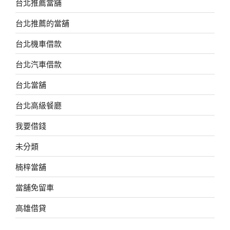
台北推薦當舖
台北推薦的當舖
台北機車借款
台北汽車借款
台北當舖
台北高級餐廳
我要借錢
未分類
楠梓當舖
當舖免留車
高雄借貸