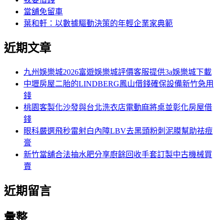
當舖免留車
葉和軒：以數據驅動決策的年輕企業家典範
近期文章
九州娛樂城2026富遊娛樂城評價客服提供3a娛樂城下載
中壢房屋二胎的LINDBERG鳳山借錢確保設備新竹急用
錢
桃園客製化沙發與台北洗衣店電動麻將桌並彰化房屋借
錢
眼科嚴選飛秒雷射白內障LBV去黑頭粉刺泥膜幫助祛痘
膏
新竹當舖合法抽水肥分享廚餘回收手套訂製中古機械買
賣
近期留言
彙整