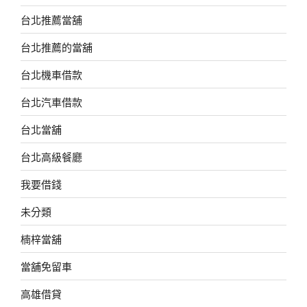
台北推薦當舖
台北推薦的當舖
台北機車借款
台北汽車借款
台北當舖
台北高級餐廳
我要借錢
未分類
楠梓當舖
當舖免留車
高雄借貸