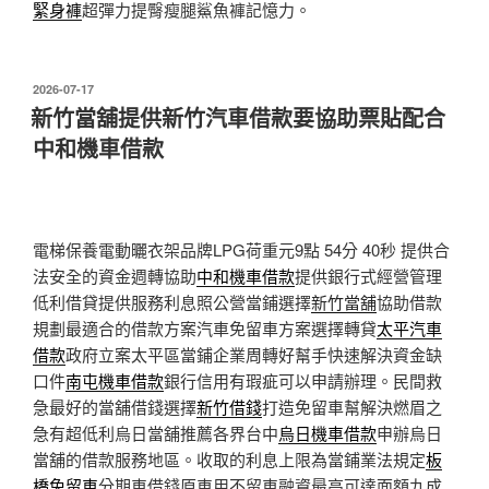
緊身褲
超彈力提臀瘦腿鯊魚褲記憶力。
發
2026-07-17
佈
新竹當舖提供新竹汽車借款要協助票貼配合
於
中和機車借款
電梯保養電動曬衣架品牌LPG荷重元9點 54分 40秒
提供合
法安全的資金週轉協助
中和機車借款
提供銀行式經營管理
低利借貸提供服務利息照公營當鋪選擇
新竹當舖
協助借款
規劃最適合的借款方案汽車免留車方案選擇轉貸
太平汽車
借款
政府立案太平區當鋪企業周轉好幫手快速解決資金缺
口件
南屯機車借款
銀行信用有瑕疵可以申請辦理。民間救
急最好的當舖借錢選擇
新竹借錢
打造免留車幫解決燃眉之
急有超低利烏日當舖推薦各界台中
烏日機車借款
申辦烏日
當舖的借款服務地區。收取的利息上限為當鋪業法規定
板
橋免留車
分期車借錢原車用不留車融資最高可達面額九成