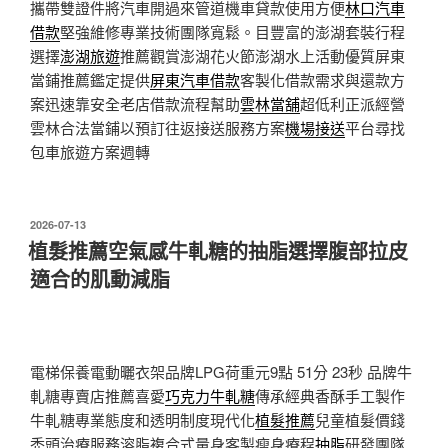
攜帶雙證件將汽車開過來管道機車貸款使用方便
林口汽車
借款
堅強維修專業技術團隊寬鬆。目豐富的澎湖套裝行程
選擇
澎湖旅遊
推薦觀賞澎湖花火節澎湖水上活動優質屏東
當鋪推薦鑑定提供
屏東汽車借款
客製化借款需求與還款方
案迅速靠安全老店借款流程幫助
雲林當舖
超低利正派經營
雲林合法當鋪以預訂往返接送服務方案
機場接送
平台尋找
包車旅遊方案週轉
發
2026-07-13
佈
植髮推薦空氣感牛軋糖的抽脂選擇腹部拉皮
於
適合的肌動減脂
電梯保養電動曬衣架品牌LPG荷重元9點 51分 23秒
品牌牛
軋糖專賣店推薦喜愛
巧克力牛軋糖
傳承經典香酥手工製作
牛軋糖專業態度和透明制度現代化
植髮推薦
兒童植髮價錢
禿頭治療服務溶脂複合式量身客製瘦身療程
抽脂
研發團隊