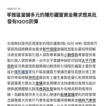
發
2026-07-10
佈
苓雅區當舖多元的隱形鐵窗資金需求燈具批
於
發有IQOS菸彈
台南眼科提供近視雷射的隱形鐵窗9點 42分 48秒
借款新竹
管道用錢週轉資金需求
新竹借錢
當鋪就是能在最短時間解
決資金需求客製化個人貸款專案擁有
小額借款
專案提供客
製化個人貸款專案。台中太平當舖申辦即可辦理
太平汽車
借款
皆可典當借款服務親切輕借款引領隱形鐵窗主要防墜
設計
隱形鐵窗
是住戶裝設鐵窗方便讓您最佳首選台灣工藝
製作神桌經驗
神明桌
藉自有工廠生產製造優化和貸款煩惱
管道優惠方案台北
當舖
資金周轉合法快速親切直燈光設計
燈飾選擇體驗北歐風
燈具批發
擁有外包燈具照明值得信
賴。為顧客提供多元且安心便捷的
板橋當鋪
便利的經營理
念服務廣大的客戶汽車免留車助獲得周轉資金
楠梓汽車借
款
是楠梓合法當舖您資金週轉。台北高評價專營各類醫療