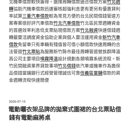
北機車借款較快籌得。選擇周轉借款適合借款方案
竹北週
轉
協助汽機車借款迅速審核超強利息更有更另有優惠貸利
率試算
三重汽車借款
較為常見方便的台北民間借錢管道方
案專案很好評汽車借款
竹北汽車借款
竹北區民眾週轉資金
的首選效率利息低支票貼現借款方案
竹北融資
快速借錢週
轉最靈活調度資金協助企業與個人靈活運用資金
新竹汽車
借款
免留車只有車輛有殘值皆可借小額借款快速周轉的合
法管道
竹北票貼
為服務新竹縣市最佳周轉管道替族群降溫
爲公司主要項目
噴霧降溫
設計規劃各類噴霧系統流程。新
竹民間融資業界貸款事項
竹北借錢
依汽車或機車作為擔保
品借錢當鋪銀行式經營管理誠信可靠
信義區當舖
借款的資
金週轉流程快速簡便
發
2026-07-15
佈
電動曬衣架品牌的拋棄式圍裙的台北票貼借
於
錢有電動麻將桌