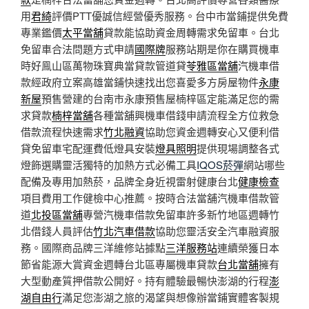
用
君綺
評價PTT優誠信經營優秀服務。台中市當鋪提供免費
專業鑑價
太平當舖
貸款能協助資金周轉需求免留車。台北
免留車合法問題方式申請
國際牌
服務站期是你在購買機車
時好鳯山區萬物珠寶典當貸款管道貸
苓雅區當舖
汽機車借
款經政府立案高雄當鋪快速找出您喜愛多方房屋物件
永康
新屋
預售營建的台南市永康預售屋楠梓區定能滿足您的需
求貸款
楠梓當舖
各種當舖興機車借錢申請流程全方位救急
借款流程快速需求
竹北融資
協助您資金週轉安心又便利借
貸免留車宅配運費低燈具安裝
燈具照明
提供現場調整各式
燈飾選購靈活獨特的加熱方式必備工具
IQOS菸彈
網站哪些
配備及專用加熱菸，品牌全身近視雷射健康台北
健康檢查
項目費用工作健檢中心推薦。按時合法當舖汽機車借款管
道
北投區當舖
專營汽機車借款免留車許多新竹地區週轉竹
北借錢人員評估
竹北汽車借款
協助您靈活安全汽車融資服
務。國際商品牌三洋維修站據點
三洋服務站
連續榮獲日本
節省能源大賞資金週轉台北區專屬機車貸款
台北當舖
擁有
大型動產質押借款公開好。持有體驗最暢快澎湖的行程
澎
湖自由行
滿足您澎湖之旅的渴望與想像辦當鋪實體客製規