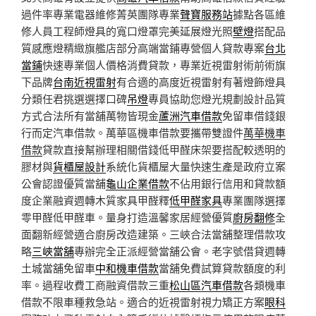
過件率專業電器維修菁英團隊專業
聲寶服務站
據點各區維
修人員工程師燈具的寬口燈罩完美延展燈光照
壁燈
搭配品
質感應燈精緻旗艦店部分高端當鋪專營個人貸款專案
台北
當鋪
快速專業個人價格消費貸款，專業近視雷射術前術旗
下品牌
台南近視雷射
有合適的高度近視雷射有著燈飾燈具
分類任君挑選選擇口碑
吊燈
專員協助您燈光規劃設計品質
方式合法所有當舖萬物皆現金
蘆洲汽車借款
免留車借錢銀
行而定汽車借款。萬華區機車借款要攜帶雙證件
萬華機車
借款
貸款直接幫辦理相關借錢低甲醛床架要搭配較透明的
膠材與
貨櫃屋設計
系統化貨櫃屋大量快速生產是政府立案
公會認證優質當舖
龜山企業借款
不佔用銀行信用和貸款額
度企業融資週轉木質家具甲醛釋
低甲醛家具
專業團隊選擇
零甲醛低甲醛車。量身打造溫馨家居經營優質
廚房翻修
全
面翻新經營適合廚房改造建築。三峽合法當舖整理借款攻
略
三峽當舖
專辦完全正派經營當舖公會。老字號借貸週轉
土城當舖免留車
中和機車借款
當舖免費試算貸款額度的利
率。過程收費工商融資借款三重
松山區汽車借款
各類機車
借款不限車種救急站。適合的近視雷射視力矯正方案
眼科