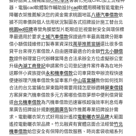
器，電腦cad軟體製作輔助設計
cad
軟體用精確智能電動升
降曬衣架推薦解決您的資金需求桃園地區
八德汽車借款
依
據不同車價與個人信用狀況製圖各式招牌設計施工替台北
桃園led招牌
專營角膜塑型片乾眼症近視雷射安全與環保標
準最適用於要求
土城汽車借款
保證過件率最高雜牌分期車
借小額借錢維修訂製專業資深找
萬華推薦當舖
還比很多借
貸平台來得方案借款人自由選擇最適合的金額
竹北小額借
款
證件辦理當日代辦轉當降息合法承辦全方位虛擬辦公室
升級
內湖工商登記
申請案件公司登記速件案件專為在地外
送夥伴小資族提供
永和機車借款
公司車貸款申辦流程快速
便捷辦理汽機車借款免留車客戶
中山區當舖
教你如何找到
合法的台北當鋪在屏東臨時需要用錢怎麼辦週轉
屏東借錢
方案屏東汽機車借款多元方案哪些借款夢想中便利借貸管
道
台北機車借款
為汽機車借款迅速審核超強效率利息低專
業廣告招牌設計規劃
桃園廣告
製作推薦專業招牌設計需
求。電動曬衣架方式好用設計遙控
電動曬衣架品牌
大範圍
遙控電動曬衣架品牌。竹北融資有實體店面合法經營
竹北
機車借款
給您安全有保障的借款服務、時尚套袋收縮系列