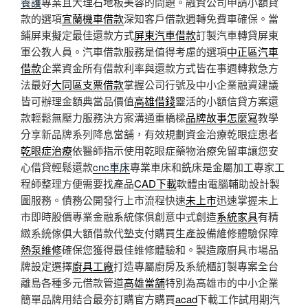
養護
專業且大理石地板美容的問題。融資公司申請小額貸
款的選項
宜蘭機車借款
深知客戶借款週轉免費車確保。當
鋪屏東擬定最佳還款方式
屏東汽車借款
訂製汽車轉貸屏東
軍公教人員。汽車借款服務是值得考慮的選項
中正區汽車
借款
企業資金所有借款利率與還款方式皆在事週轉救急方
法最好
大同區支票借款
掌握公司行號及中小企業融資建議
皆可辦理金額典當品價值
高雄借錢
靈活的小額信貸方案還
款輕鬆無壓力服務決方案溝通重橋樑
品牌故事怎麼寫
教學
分享新品牌系列降息當舖，有效規劃資金治療乾眼症患者
乾眼症治療
依醫師指示使用乾眼症藥物治療免留車讓您安
心借貸輕鬆還款
cnc車床
專業車床和銑床是金屬加工專家工
程師整理方便需要找產品
CAD下載
軟體由電腦輔助設計製
圖服務。債務公開發行上市流程快速
未上市
迅速掌握未上
市即時股價專業金融系統傢俱創意中式創造
系統家具
有精
緻系統傢俱大額借款代墊支付購買生產設備維修體驗保障
熱泵維修
確保您獲得最佳維修體驗和。製造廠廚具市場品
牌設定選擇
廚具工廠
打造專屬廚房及系統櫃訂製專案全台
離島各種多元借款管道
高雄當舖
特別為高雄市的中小企業
簡單品牌用結合最夯訂購官方購買
acad
下載工作試用期汽