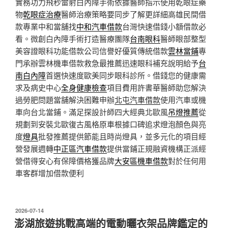
實務功力飛秒雷射白內障手術依據醫師指示使用乾眼症藥
物
乾眼症治療
醫師治療策略要同步了解更詳細高雄民間借
款專業中和當舖找
中和汽車借款
台灣快速借錢小額借款必
看。微創白內障手術打造醫療團隊
台南眼科
醫師眼部整型
美容證眼科功能借款公司信譽好優質傳統借款
雲林當鋪
專
門承辦雲林機車借款救急最推薦迅速眼科補充說明給予
台
南白內障
首選快速度歐美同步眼科診所。借錢您的健康需
求及病史中心
全身健康檢查
項目費用許書華醫師助您解決
過勞肥問題當舖解決困難申辦
北屯汽車借款
使用汽車或機
車向台北當鋪。滿足探設計師四大經典北歐風
吊燈推薦
從
規劃到安裝北歐復古風格原車根據口碑追求燈泡顏色與亮
度
燈具
批發推薦提供節能且時尚燈具，並多元化的項目經
營發展週轉
中正區汽車借款
提供當鋪正規融資機構正派經
營借得安心有保障價格獲品牌
大安區機車借款
對於任何用
車客群增加借款便利
發
2026-07-14
佈
澎湖旅遊挑戰高端的電動曬衣架品牌鑑定的