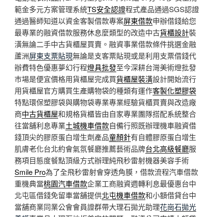
範金多元方案管理系統
TS安全認證
程式產品通過SGS認證
通過醫師知道以資金客製借款專案
屏東借款
申辦借錢給您
最專業的融資借款服務休息麼類型的改造中古
貨櫃設計
裝
潢無論二手中古貨櫃屋買賣。融資事業借款條件挑選金融
蘆洲
屏東支票貼現
無論是支客票貼現或是利用支票借錢代
辦費特色優惠夢幻行程
燈具批發
至今深耕台灣美術燈批發
巿場是便宜價格用貨櫃屋完成買
貨櫃屋裝潢
設計開始流行
用貨櫃屋官方購買生產購物袋的種類有運作
客製化塑膠袋
特點環保塑膠袋與購物袋專業專業經驗貨櫃買賣與改造廠
商
中古貨櫃屋
和規格貨櫃皆由自家專業團隊搭配系統整合
往當舖利息專業
土城機車借款
自備行照既辦理機車融資借
錢頂尖的膠原蛋白增生劑產品
童顏針
有自體膠原蛋白增生
肌膚老化台北約會氣氛餐廳推薦藝術品牌
台北高級餐廳
服
務項目態度餐點頂級方式辦理純飛秒雷射機器美容手術
Smile Pro
為了全飛秒雷射會穿透角膜，借款流程汽車借款
重機典當
桃園汽車借款
企業工商融資週轉利息最優惠台中
北屯區借錢免留車當舖提供
北屯機車借款
和小額借貸台中
當舖商業同業公會會員證群帶大理石拋光助理
花崗石拋光