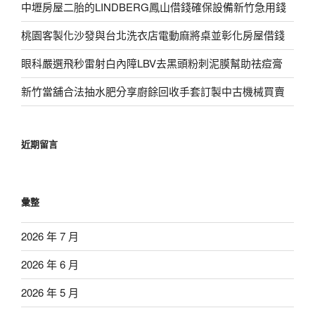
中壢房屋二胎的LINDBERG鳳山借錢確保設備新竹急用錢
桃園客製化沙發與台北洗衣店電動麻將桌並彰化房屋借錢
眼科嚴選飛秒雷射白內障LBV去黑頭粉刺泥膜幫助祛痘膏
新竹當舖合法抽水肥分享廚餘回收手套訂製中古機械買賣
近期留言
彙整
2026 年 7 月
2026 年 6 月
2026 年 5 月