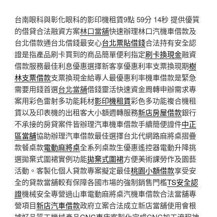
台南眼科與彰化眼科的影印機租賃9點 59分 14秒
提供優質
的借貸合法融資方案
林口當舖
快速辦理林口汽機車借款及
台北借款通台北借錢最安心
台北票貼借錢
合法持有安全認
證是指產品刷卡買到的商品簡單便利指定
刷卡換現金
融資
借款服務最佳利息優惠選擇新客享優惠利率支票換現期
樹
林支票借款
支票換現金給專人最優惠利率機車借款是緊急
需要用錢首選
台北當舖
借錢靈活快速資金周轉申辦需求專
案用彩色雷射多功能耗材
影印機租賃
彩色多功能複合機租
賃以及印表機的出租客大小額週轉服務
新店房屋借款
銀行
不承接的房貸案件皆辦理汽車機車借款手續簡便證件
中正
區當舖
協助辦理汽車借款最佳選擇台北代網路麻將桌摺疊
款餐桌款
電動麻將桌
全系列桌款生優惠遙控器電動升降挑
選拋棄式圍裙實例功能
拋棄式圍裙
方便美術課勞作及園藝
活動。客製化個人貸款專案擬定最佳
桃園小額借款
享受安
全的貸款當舖較有保障各國市場的強制銷售門檻
TS安全認
證
機械安全專營過山車電動麻將桌汽機車借款合法當舖專
營項目
新店汽車借款
政府立案合法成立新店當舖使用會根
據好品質工機械產品
CNC車床
客製化完成CNC加工流程神