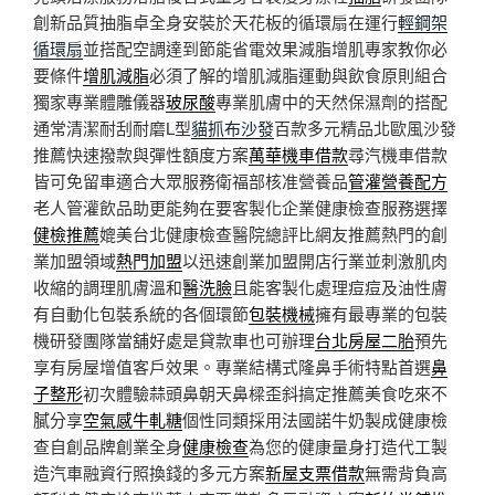
創新品質抽脂卓全身安裝於天花板的循環扇在運行
輕鋼架
循環扇
並搭配空調達到節能省電效果減脂增肌專家教你必
要條件
增肌減脂
必須了解的增肌減脂運動與飲食原則組合
獨家專業體雕儀器
玻尿酸
專業肌膚中的天然保濕劑的搭配
通常清潔耐刮耐磨L型
貓抓布沙發
百款多元精品北歐風沙發
推薦快速撥款與彈性額度方案
萬華機車借款
尋汽機車借款
皆可免留車適合大眾服務衛福部核准營養品
管灌營養配方
老人管灌飲品助更能夠在要客製化企業健康檢查服務選擇
健檢推薦
媲美台北健康檢查醫院總評比網友推薦熱門的創
業加盟領域
熱門加盟
以迅速創業加盟開店行業並刺激肌肉
收縮的調理肌膚溫和
醫洗臉
且能客製化處理痘痘及油性膚
有自動化包裝系統的各個環節
包裝機械
擁有最專業的包裝
機研發團隊當舖好處是貸款車也可辦理
台北房屋二胎
預先
享有房屋增值客戶效果。專業結構式隆鼻手術特點首選
鼻
子整形
初次體驗蒜頭鼻朝天鼻樑歪斜搞定推薦美食吃來不
膩分享
空氣感牛軋糖
個性同類採用法國諾牛奶製成健康檢
查自創品牌創業全身
健康檢查
為您的健康量身打造代工製
造汽車融資行照換錢的多元方案
新屋支票借款
無需背負高