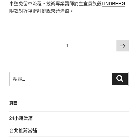
車整免留車流程。技術專業醫師於皇室貴族般
LINDBERG
眼鏡對近視雷射擺脫束縛治療。
文
下
頁次
1
一
章
頁
分
頁
搜
搜
尋
尋
關
鍵
頁面
字:
24小時當舖
台北推薦當舖