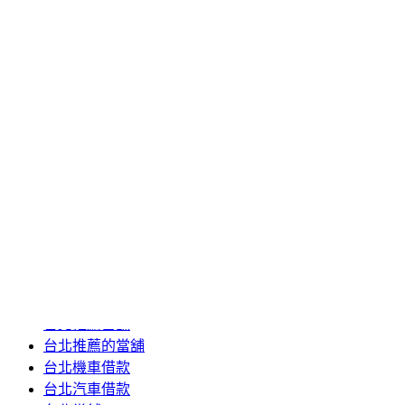
2020 年 6 月
2020 年 5 月
2020 年 4 月
2020 年 3 月
2020 年 2 月
2020 年 1 月
2019 年 12 月
2019 年 11 月
2019 年 10 月
2019 年 5 月
分類
24小時當舖
台北推薦當舖
台北推薦的當舖
台北機車借款
台北汽車借款